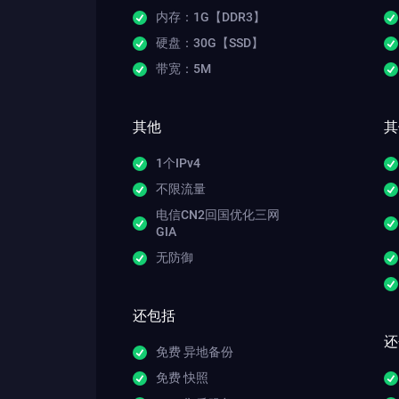
内存：1G【DDR3】
硬盘：30G【SSD】
带宽：5M
其他
其
1个IPv4
不限流量
电信CN2回国优化三网
GIA
无防御
还包括
还
免费 异地备份
免费 快照